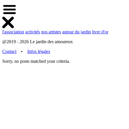
l'association
activités
nos artistes
autour du jardin
livre d'or
@2019 - 2026 Le jardin des amoureux
Contact
•
Infos légales
Sorry, no posts matched your criteria.